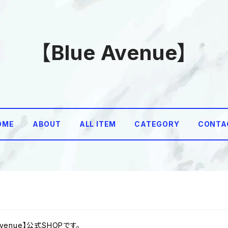
【Blue Avenue】
OME
ABOUT
ALL ITEM
CATEGORY
CONTA
 Avenue】公式SHOPです。